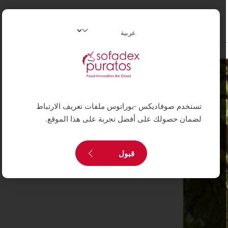
oggle
ation
تستخدم صوفاديكس -بوراتوس ملفات تعريف الارتباط
لضمان حصولك على أفضل تجربة على هذا الموقع.
قبول