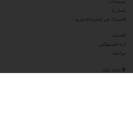
مستجدات
إتصل بنا
الاشتراك في النشرة الإخبارية
الخدمات
آراء المستهلكين
مراجعنا
إختيار البلد
موقع الشركة
+212 522 25 40 71 / 522 25 11 35
SDGSOFADEX@SOFAPUR.COM