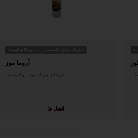
فة
منتوجات جاهزة للإستعمال
ينقص تكلفة الوصفة
وز
أروما موز
جات
نكهة لتحضير الحلويات و المثلجات
إتصل بنا