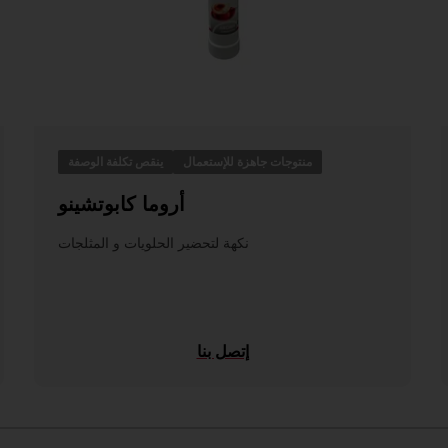
منتوجات جاهزة للإستعمال
ينقص تكلفة الوصفة
أروما كابوتشينو
نكهة لتحضير الحلويات و المثلجات
إتصل بنا