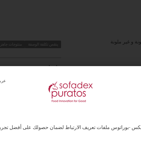
ينقص تكلفة الوصفة
منتوجات جاهزة
تطبيقات
رارته 25 درجة
حلويات عائلية
,
(حلويات (مافن ،
ارته 25 درجة
المكونات، المواد المسببة للحس
كس -بوراتوس ملفات تعريف الارتباط لضمان حصولك على أفضل تجربة