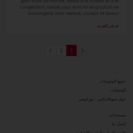
goût fruité de myrtille, stable à la cuisson et à la
congélation, idéale pour enrichir les produits de
boulangerie avec texture, couleur et saveur.
عرض المزيد
2
1
جميع المنتوجات
الوصفات
حول صوفاديكس - بوراتوس
مستجدات
إتصل بنا
الاشتراك في النشرة الإخبارية