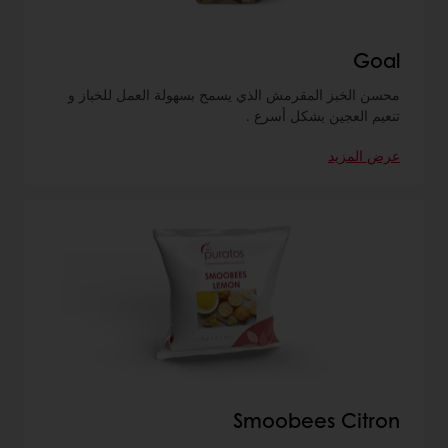
Goal
محسن الخبز المقرمش الذي يسمح بسهولة العمل للخباز و
تنعيم العجين بشكل أسرع .
عرض المزيد
Smoobees Citron