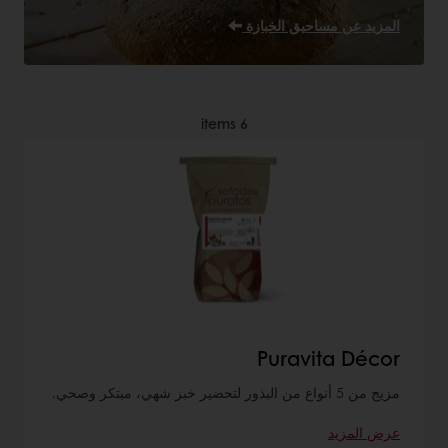
المزيد عن مساحيق الخبازة
items
6
Puravita Décor
مزيج من 5 أنواع من البذور لتحضير خبز شهي، مبتكر وصحي.
عرض المزيد