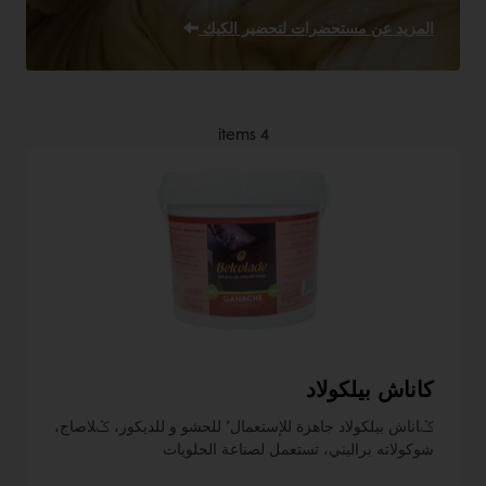
المزيد عن مستحضرات لتحضير الكيك
items
4
كاناش بيلكولاد
ݣاناش بيلكولاد جاهزة للإستعمال٬ للحشو و للديكور، ݣلاصاج،
شوكولاته براليني، تستعمل لصناعة الحلويات