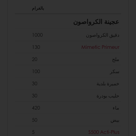
بالغرام
عجینة الکرواصون
دقیق الکرواصون
1000
130
Mimetic Primeur
ملح
20
سکر
100
خمیرة بلدیة
30
حلیب بودرة
30
ماء
420
بیض
50
5
S500 Acti-Plus