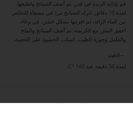
قم بإذابة الزبدة في قدر، ثم أضف السبانخ واطبخها
لمدة 10 دقائق. اترك السبانخ تبرد في مصفاة للتخلص
من الماء الزائد، ثم افرمها بشكل خشن. في وعاء،
اخفق البيض مع الكريمة، ثم أضف السبانخ والملح
والفلفل وجوزة الطيب. اسكب الحشوة على العجينة.
الطهي
لمدة 35 دقيقة عند 160 °C.
إكتشف
وصفات مشابهة