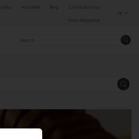
uratos
Actualités
Blog
Contactez-nous
FR
Vision Magazine
Search