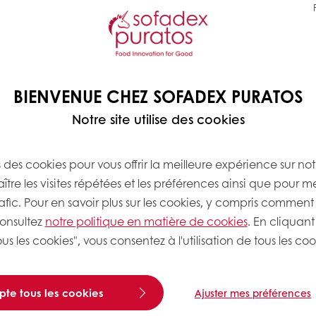
BIENVENUE CHEZ SOFADEX PURATOS
Notre site utilise des cookies
s des cookies pour vous offrir la meilleure expérience sur not
tre les visites répétées et les préférences ainsi que pour m
rafic. Pour en savoir plus sur les cookies, y compris comment 
consultez
notre politique en matière de cookies
. En cliquant
percrem Nutolade
us les cookies", vous consentez à l'utilisation de tous les coo
acao et noisettes sans
e pour des applications
t pâtisserie
pte tous les cookies
Ajuster mes préférences