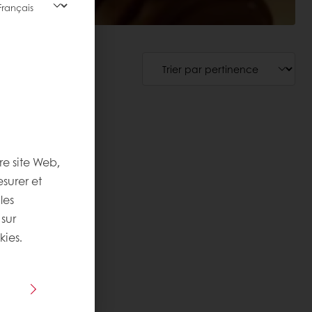
re site Web,
esurer et
les
 sur
kies.