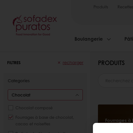
Produits
Recette
Boulangerie
Pâti
PRODUITS
FILTRES
recharger
Categories
Chocolat
Chocolat composé
Fourrages à base de chocolat,
Fourrages à 
cacao et noisettes
En savoir plu