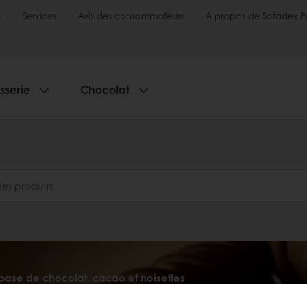
s
Services
Avis des consommateurs
A propos de Sofadex P
sserie
Chocolat
base de chocolat, cacao et noisettes
s Fourrages à base de chocolat, cacao et noisettes