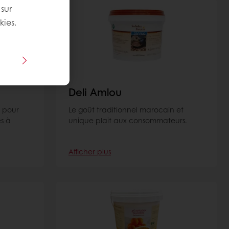
 sur
kies.
Deli Amlou
 pour
Le goût traditionnel marocain et
s à
unique plait aux consommateurs.
Afficher plus