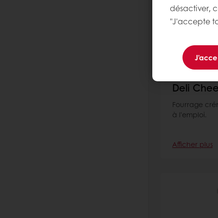
désactiver, 
"J'accepte to
J'acce
Deli Che
Fourrage cré
à l'emploi.
Afficher plus