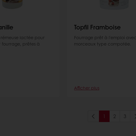
nille
Topfil Framboise
crémeuse lactée pour
Fourrage prêt à l'emploi ave
 fourrage, prêtes à
morceaux type compotée.
Afficher plus
1
2
3