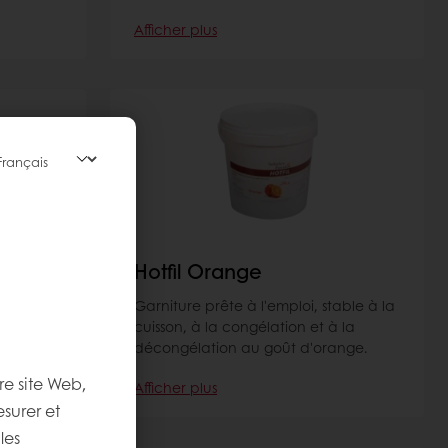
Afficher plus
Hotfil Orange
 pour
Garniture prête à l'emploi, stable à la
s à
cuisson, à la congélation et à la
décongélation au goût d'orange.
re site Web,
Afficher plus
esurer et
les