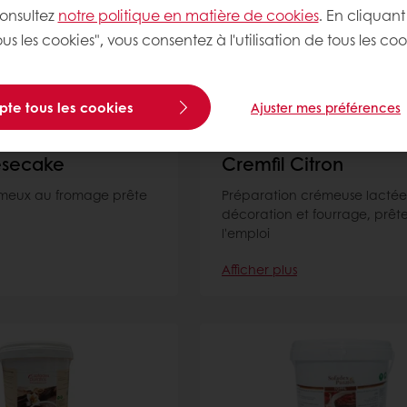
consultez
notre politique en matière de cookies
. En cliquant
us les cookies", vous consentez à l'utilisation de tous les coo
pte tous les cookies
Ajuster mes préférences
esecake
Cremfil Citron
meux au fromage prête
Préparation crémeuse lactée
décoration et fourrage, prête
l'emploi
Afficher plus