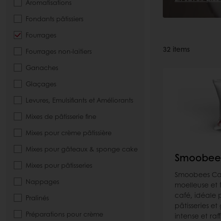
Aromatisations
Fondants pâtissiers
Fourrages
32
items
Fourrages non-laitiers
Ganaches
Glaçages
Levures, Emulsifiants et Améliorants
Mixes de pâtisserie fine
Mixes pour crème pâtissière
Mixes pour gâteaux & sponge cake
Smoobee
Mixes pour pâtisseries
Smoobees Caf
Nappages
moelleuse et
café, idéale p
Pralinés
pâtisseries e
Préparations pour crème
intense et raf