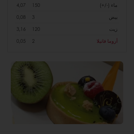
ماء (-/+)
150
4,07
بيض
3
0,08
زيت
120
3,16
أروما فانيلا
2
0,05