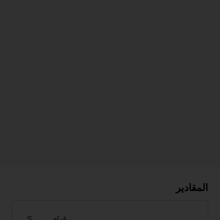
المقادير
غرام
%