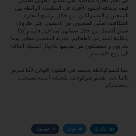
في إطار تجارة متكافئة على المدى الطويل لضمان
قيمة مضافة لجميع الأفراد في السلسلة الرابطة بين
المنتجين و المستهلكين. من خلال برنامج التجارة
المتكافئة، تمكن المنتجون من الحصول على ظروف
عيش أفضىل من خلال ضمانهم لمداخيل قارة و كذا
إمكانية التمدرس لأطفالهم. تجربة المنتجين تتطور يوما
بعد يوم و سيتمكنون من تقديمها للأجيال المقبلة إضافة
إلى روح الإستثمار .
حبنا للشوكولاطة يتجسد في المنتوج النهائي لأننا نحرص
دائما على تقديم شوكولاطة بلجيكية أصلية تستجيب
لمتطلباتكم
لنكد إن
تويتر
فيسبوك