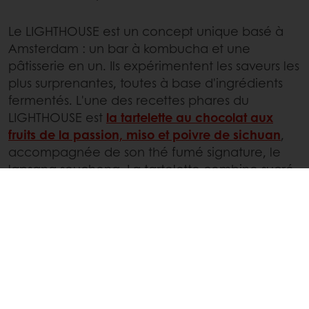
Le LIGHTHOUSE est un concept unique basé à
Amsterdam : un bar à kombucha et une
pâtisserie en un. Ils expérimentent les saveurs les
plus surprenantes, toutes à base d'ingrédients
fermentés. L'une des recettes phares du
LIGHTHOUSE est
la tartelette au chocolat aux
fruits de la passion, miso et poivre de sichuan
,
accompagnée de son thé fumé signature, le
lapsang souchong. La tartelette combine sucré,
umami et épicé dans un mélange de saveurs
convaincant à la fois surprenant et délicieux.
Leur
financier au miso et aux noix Hollandaises
est une autre création intéressante qui utilise du
miso fermenté pour une profondeur de saveur
supplémentaire.