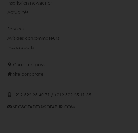
Inscription newsletter
Actualités
Services
Avis des consommateurs
Nos supports
Choisir un pays
Site corporate
+212 522 25 40 71 / +212 522 25 11 35
SDGSOFADEX@SOFAPUR.COM