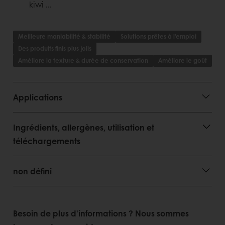
Présence d'un pourcentage important de
kiwi ...
fruits
Meilleure maniabilité & stabilité
Solutions prêtes à l'emploi
Des produits finis plus jolis
Améliore la texture & durée de conservation
Améliore le goût
Applications
Ingrédients, allergènes, utilisation et
téléchargements
non défini
Besoin de plus d'informations ? Nous sommes