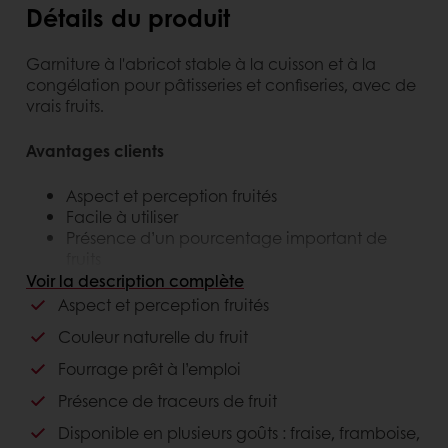
Détails du produit
Garniture à l'abricot stable à la cuisson et à la
congélation pour pâtisseries et confiseries, avec de
vrais fruits.
Avantages clients
Aspect et perception fruités
Facile à utiliser
Présence d’un pourcentage important de
fruits
Résistant au gel : il maintient sa structure et ne
Voir la description complète
libère pas d'eau pendant les processus de gel
Aspect et perception fruités
et de dégel
Couleur naturelle du fruit
Avantages consommateurs
Fourrage prêt à l’emploi
Présence de traceurs de fruit
Un bon goût
Disponible en plusieurs goûts : fraise, framboise,
Apparence fruitée et grande saveur