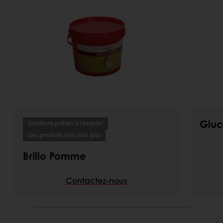
Gluc
Solutions prêtes à l'emploi
Des produits finis plus jolis
Brillo Pomme
Contactez-nous