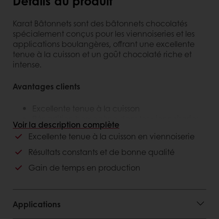
Détails du produit
Karat Bâtonnets sont des bâtonnets chocolatés
spécialement conçus pour les viennoiseries et les
applications boulangères, offrant une excellente
tenue à la cuisson et un goût chocolaté riche et
intense.
Avantages clients
Excellente tenue à la cuisson
Répartition homogène dans les viennoiseries
Voir la description complète
Facile à utiliser et à incorporer
Excellente tenue à la cuisson en viennoiserie
Gain de temps en production
Qualité constante du résultat final
Résultats constants et de bonne qualité
Gain de temps en production
Avantages consommateurs
Goût chocolaté riche
Texture gourmande
Applications
Viennoiseries plus savoureuses et attrayantes