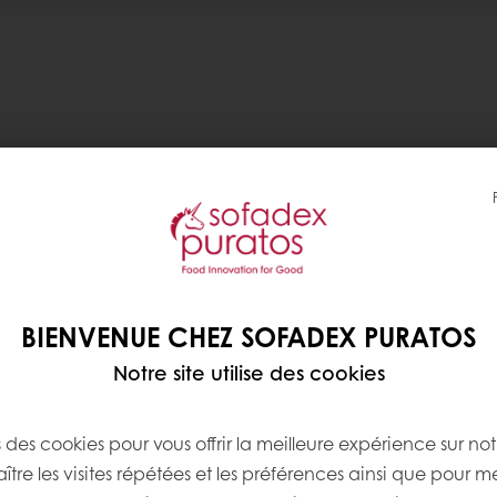
éaliser en seulement 3
Meilleure maniabilité & stabilité
Améliore la texture & durée de
Applications
BIENVENUE CHEZ SOFADEX PURATOS
nt
Brownie
,
Goûter (Muffin, 
Notre site utilise des cookies
nservés au frais, puis
Gâteau décoré & à cou
olat ou encore bases
s des cookies pour vous offrir la meilleure expérience sur not
Ingrédients, allergènes, 
tre les visites répétées et les préférences ainsi que pour m
pour une saveur très