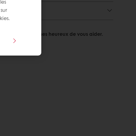
les
 sur
kies.
tions ? Nous sommes heureux de vous aider.