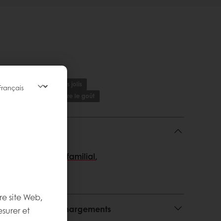
Des produits finis plus jolis
 conservation
Améliore le goût
Moelleux)
,
Gâteau familial
,
ches
re site Web,
utilisation et téléchargements
esurer et