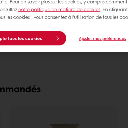
rafic. Pour en savoir plus sur les cookies, y compris comment 
lge BELCOLADE pour une
consultez
notre politique en matière de cookies
. En cliquant
non défini
us les cookies", vous consentez à l'utilisation de tous les coo
 en matière de santé et
hydrogénées.
Besoin de plus d'informa
pte tous les cookies
Ajuster mes préférences
Contactez-nous
commandés