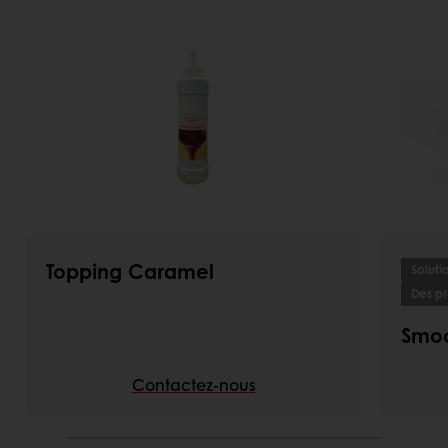
Topping Caramel
Soluti
Des pro
Smo
Contactez-nous