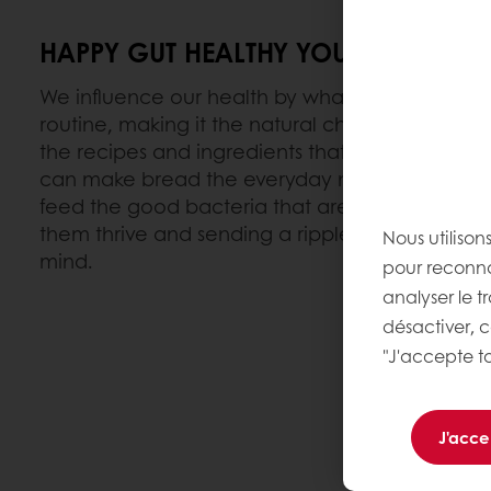
HAPPY GUT HEALTHY YOU
We influence our health by what we eat. Bread i
routine, making it the natural choice for a gut-
the recipes and ingredients that can be found 
can make bread the everyday nourishment huma
feed the good bacteria that are already presen
them thrive and sending a ripple of well-bein
Nous utilison
mind.
pour reconnaî
analyser le t
désactiver, 
"J'accepte to
J'acce