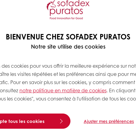
s rooted in our daily
friendly diet. Some of
BIENVENUE CHEZ SOFADEX PURATOS
in our baking heritage
Notre site utilise des cookies
n gut needs. Its fibres
t in one’s gut, helping
g throughout body and
s des cookies pour vous offrir la meilleure expérience sur not
tre les visites répétées et les préférences ainsi que pour m
rafic. Pour en savoir plus sur les cookies, y compris comment 
consultez
notre politique en matière de cookies
. En cliquant
us les cookies", vous consentez à l'utilisation de tous les coo
pte tous les cookies
Ajuster mes préférences