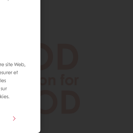
re site Web,
esurer et
les
 sur
kies.