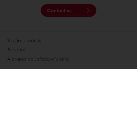
Contact us
Tous les produits
Recettes
A propos de Sofadex-Puratos
Contactez-nous
Inscription newsletter
Actualités
Services
Avis des consommateurs
Nos supports