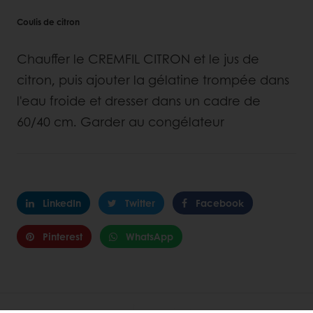
Coulis de citron
Chauffer le CREMFIL CITRON et le jus de
citron, puis ajouter la gélatine trompée dans
l'eau froide et dresser dans un cadre de
60/40 cm. Garder au congélateur
LinkedIn
Twitter
Facebook
Pinterest
WhatsApp