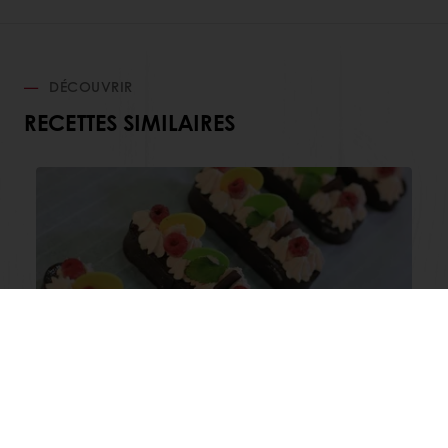
DÉCOUVRIR
RECETTES SIMILAIRES
Tartelettes L'Été Marocain
Afficher plus