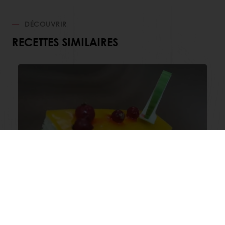
DÉCOUVRIR
RECETTES SIMILAIRES
Délice Au Miel
Afficher plus