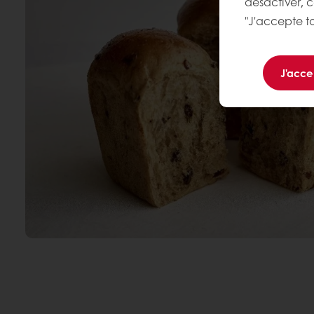
désactiver, 
"J'accepte to
J'acce