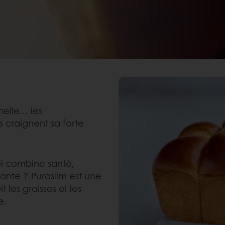
nelle… les
craignent sa forte
ui combine santé,
sante ? Puraslim est une
les graisses et les
e.