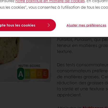
consultez
notre politique en matière de cookies
. En cliquant
us les cookies", vous consentez à l'utilisation de tous les coo
Cela représente un défi
s'efforcent de fournir des
gourmands.
pte tous les cookies
Ajuster mes préférences
Entrez dans les solution
Puratos, Puraslim, qui p
teneur en matières grass
texture.
Des tests consommateurs
consommateurs préfèren
de matières grasses. Ce
réduction des graisses de
la santé et une texture 
apprécient.
Atteindre le
Nutriscore 