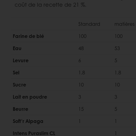
coût de la recette de 21 %.
Standard
matières 
Farine de blé
100
100
Eau
48
53
Levure
6
5
Sel
1.8
1.8
Sucre
10
10
Lait en poudre
3
3
Beurre
15
5
Soft'r Alpaga
1
1
Intens Puraslim CL
1