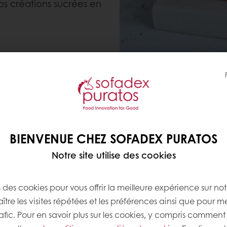
os créations sucrées en
TIÈRES GRASSES EN MOINS ET MÊME GO
BIENVENUE CHEZ SOFADEX PURATOS
ue plus d'un consommateur sur deux recherche des o
Notre site utilise des cookies
 matières grasses ou de sucre.
s des cookies pour vous offrir la meilleure expérience sur not
Pourtant, la graisse joue
tre les visites répétées et les préférences ainsi que pour m
non seulement à la saveu
rafic. Pour en savoir plus sur les cookies, y compris comment 
la douceur et l'humidité