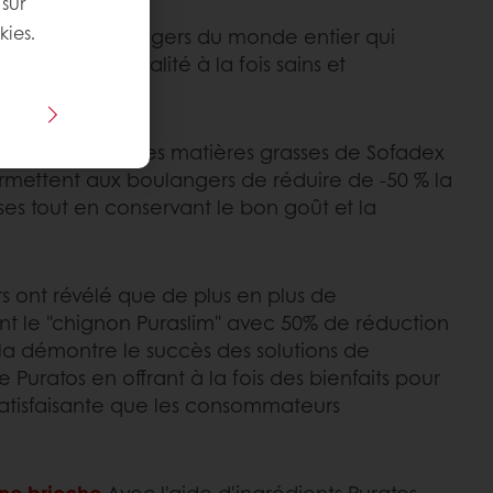
 sur
kies.
 pour les boulangers du monde entier qui
 produits de qualité à la fois sains et
s de réduction des matières grasses de Sofadex
ermettent aux boulangers de réduire de -50 % la
es tout en conservant le bon goût et la
 ont révélé que de plus en plus de
t le "chignon Puraslim" avec 50% de réduction
la démontre le succès des solutions de
 Puratos en offrant à la fois des bienfaits pour
satisfaisante que les consommateurs
Une brioche
Avec l'aide d'ingrédients Puratos