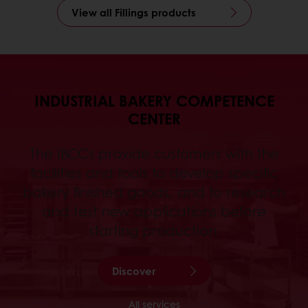
View all Fillings products
INDUSTRIAL BAKERY COMPETENCE
CENTER
The IBCCs provide customers with the
facilities and tools to develop specific
bakery finished goods, and to research
and test new applications before
starting production.
Discover
All services