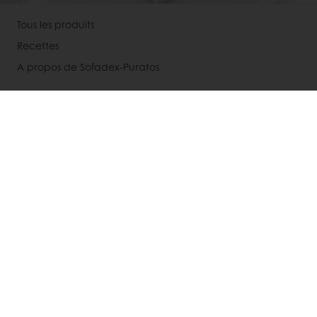
Tous les produits
Recettes
A propos de Sofadex-Puratos
Contactez-nous
Inscription newsletter
Actualités
Services
Avis des consommateurs
Nos supports
Choisir un pays
Site corporate