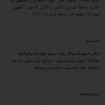
المبرد سابقا، ثم زين بالجوز و الكرز الأحمر. ٱطهي
لمدة 12 دقيقة في درجة حرارة C°170
كاناش أبيض
إغلي جميع السوائل وقم بصبها فوق الشوكولاطة
بيلكولاد أبيض سيليكسيون، ٱتركها حتى تتبلور ثم مدد
الخليط على البسكويت المحضر مسبقا.
كولي فواكه الغابة