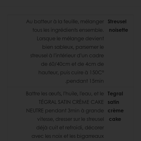
Au batteur à la feuille, mélanger
Streusel
tous les ingrédients ensemble.
noisette
Lorsque le mélange devient
bien sableux, parsemer le
streusel à l’intérieur d’un cadre
de 60/40cm et de 4cm de
hauteur, puis cuire à 150C°
pendant 15min.
Battre les œufs, l’huile, l’eau, et le
Tegral
TÉGRAL SATIN CRÈME CAKE
satin
NEUTRE pendant 3min à grande
crème
vitesse, dresser sur le streusel
cake
déjà cuit et refroidi, décorer
avec les noix et les bigarreaux