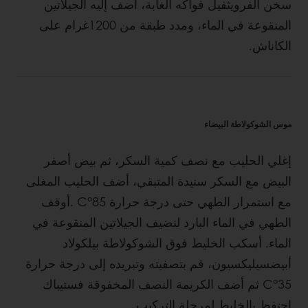
سخن الفرويثفيل فواكه الغابة، أضف إليه الجيلاتين
المنقوعة في الماء، ومدد طبقة من 1200غرام على
الكاناش.
موس الشوكولاطة البيضاء
إغلي الحليب مع نصف كمية السكر، ثم بيض أصفر
البيض مع السكر سنيدة المتبقي، أضف الحليب المغلى
مع استمرار الطهي حتى درجة حرارة C°85 .أوقف
الطهي في الماء البارد لنضيف الجيلاتين المنقوعة في
الماء. أسكب الخليط فوق الشوكولاطة بيلكولاد
أبيضسيليكسيون، قم بتصفيته وتبريدە إلى درجة حرارة
C°35 ثم أضف الكريمة النصف المخفوقة فستيباك
إحتفظ بالخليط لمرحلة التركيب.