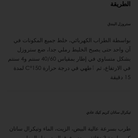
الطريقة
ستروزل البندق
بواسطة الطراب الكهربائي، خلط جميع المكونات في
آن واحد حتى يصبح الخليط رملي جدا، ضع ستروزل
بشكل متساوي في إطار بمقياس 40/60 سنتم و4 سنتم
في الارتفاع، ثم ٱطهي في درجة حرارة C°150 لمدة
15 دقيقة
تيكرال ساتان كريم كيك عادي
طرب بسرعة عالية البيض، الزيت، الماء وتيكرال ساتان
كريم لمدة 3 دقائق، مددہ فوق الستروزل المطهي و