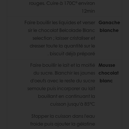
rouges. Cuire à 170C° environ
12min
Faire bouillir les liquides et verser
Ganache
sir le chocolat Belcolade Blanc
blanche
selection ; laisser cristaliser et
dresser toute la quantité sur le
biscuit déjà préparé .
Faire bouillir le lait et la moitié
Mousse
du sucre. Blanchir les jaunes
chocolat
d'oeufs avec le reste du sucre
blanc
semoule puis incorporer au lait
bouillant en continuant la
cuisson jusqu'à 85°C
Stopper la cuisson dans l'eau
froide puis ajouter la gélatine