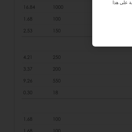
 على هذا
16.84
1000
1.68
100
2.53
150
4.21
250
3.37
200
9.26
550
0.30
18
1.68
100
1.68
100