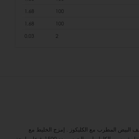
1.68
100
1.68
100
0.03
2
ضف البيض المطرب مع الكليكوز . إمزج الخليط مع
الدقيق، مسحوق اللوز و سبيدو المغربل مسبقا . ثم صب الكاراميل و الجوز . مدد 1500 غ على لوحة