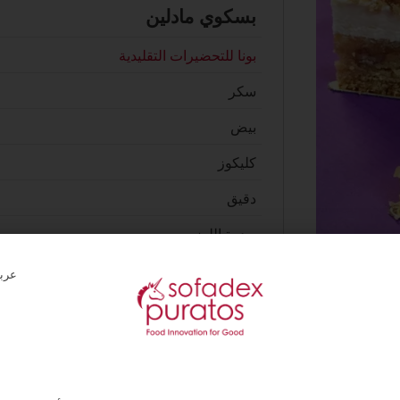
بسكوي مادلين
بونا للتحضيرات التقليدية
سكر
بيض
كليكوز
دقيق
بودرة اللوز
Spido New
كاراميل تقليدي
جوز
كومبوط التفاح