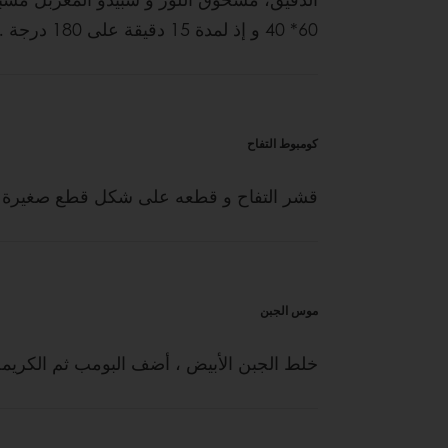
60* 40 و إذ لمدة 15 دقيقة على 180 درجة . أترك الخليط يبرد للتركيب
كومبوط التفاح
قشر التفاح و قطعه على شكل قطع صغيرة . 
موس الجبن
خلط الجبن الأبيض ، أضف البومب ثم الكريمة