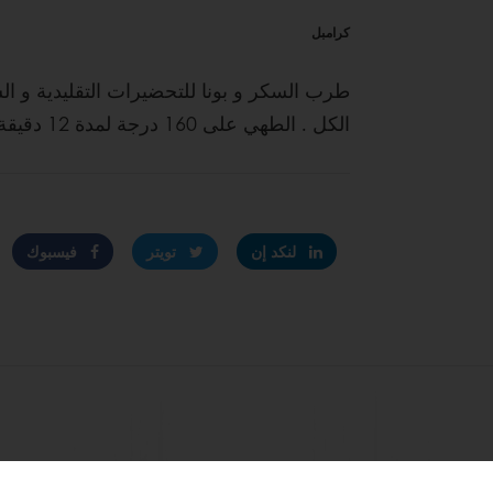
كرامبل
طرب السكر و بونا للتحضيرات التقليدية و ا
الكل . الطهي على 160 درجة لمدة 12 دقيقة . أترك جنبا للتزيين
لنكد إن
تويتر
فيسبوك