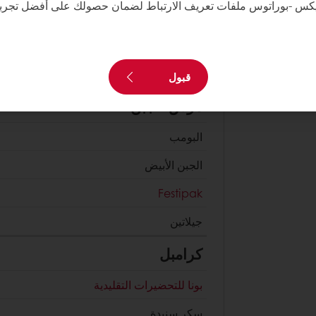
كس -بوراتوس ملفات تعريف الارتباط لضمان حصولك على أفضل تجربة
التفاح الأخضر
بونا للتحضيرات التقليدية
سكر سنيدة
قبول
موس الجبن
البومب
الجبن الأبيض
Festipak
جيلاتين
كرامبل
بونا للتحضيرات التقليدية
سكر سنيدة