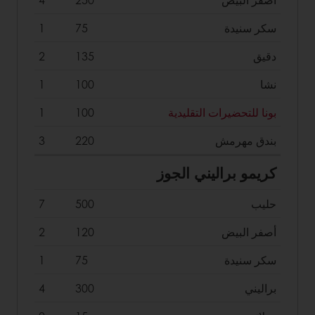
سكر سنيدة
75
1
دقيق
135
2
نشا
100
1
بونا للتحضيرات التقليدية
100
1
بندق مهرمش
220
3
كريمو براليني الجوز
حليب
500
7
أصفر البيض
120
2
سكر سنيدة
75
1
براليني
300
4