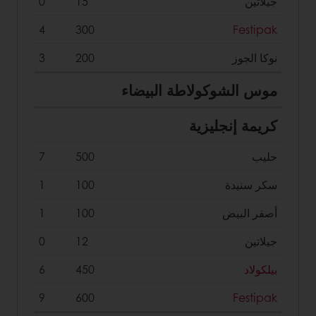
جيلاتين
15
0
4
300
Festipak
نوكا الجوز
200
3
موس الشوكولاطة البيضاء
كريمة إنجليزية
حليب
500
7
سكر سنيدة
100
1
أصفر البيض
100
1
جيلاتين
12
0
بيلكولاد
450
6
9
600
Festipak