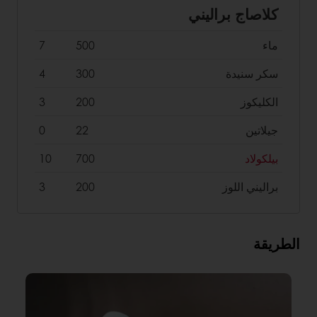
كلاصاج براليني
ماء
500
7
سكر سنيدة
300
4
الكليكوز
200
3
جيلاتين
22
0
بيلكولاد
700
10
براليني اللوز
200
3
الطريقة