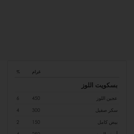
غرام
%
بسكويت اللوز
عجين اللوز
450
6
سكر صقيل
300
4
بيض كامل
150
2
أصفر البيض
250
4